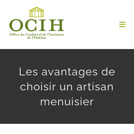
Passer
au
contenu
Togg
Navi
Accueil
Nos activités
Les avantages de
choisir un artisan
Services
menuisier
Photos
À propos de nous
Articles